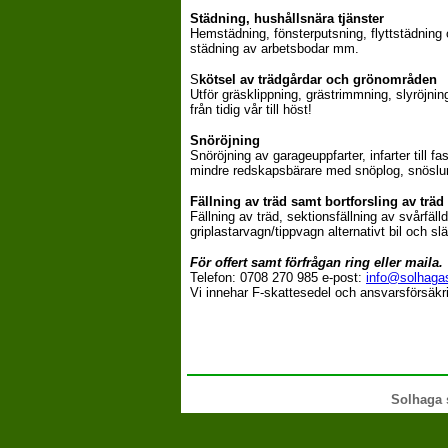
Städning, hushållsnära tjänster
Hemstädning, fönsterputsning, flyttstädnin
städning av arbetsbodar mm.
S
kötsel av trädgårdar och grönområden
Utför gräsklippning, grästrimmning, slyröjnin
från tidig vår till höst!
Snöröjning
Snöröjning av garageuppfarter, infarter till 
mindre redskapsbärare med snöplog, snöslu
Fällning av träd samt bortforsling av träd
Fällning av träd, sektionsfällning av svårfäll
griplastarvagn/tippvagn alternativt bil och sl
För offert samt förfrågan ring eller maila.
Telefon: 0708 270 985 e-post:
info@solhaga
Vi innehar F-skattesedel och ansvarsförsäkri
Solhaga 