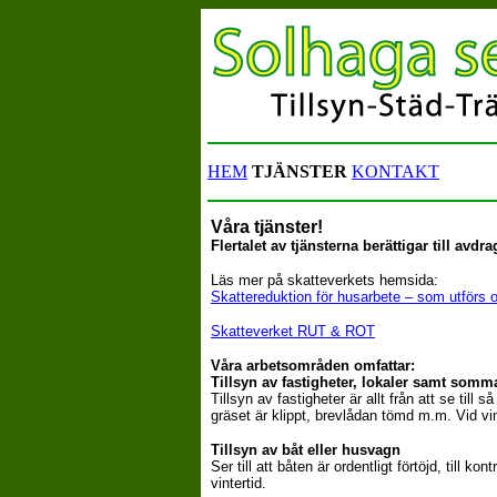
HEM
TJÄNSTER
KONTAKT
Våra tjänster!
Flertalet av tjänsterna berättigar till avdr
Läs mer på skatteverkets hemsida:
Skattereduktion för husarbete – som utförs 
Skatteverket RUT & ROT
Våra arbetsområden omfattar:
Tillsyn av fastigheter, lokaler samt somm
Tillsyn av fastigheter är allt från att se till
gräset är klippt, brevlådan tömd m.m. Vid vint
Tillsyn av båt eller husvagn
Ser till att båten är ordentligt förtöjd, till
vintertid.