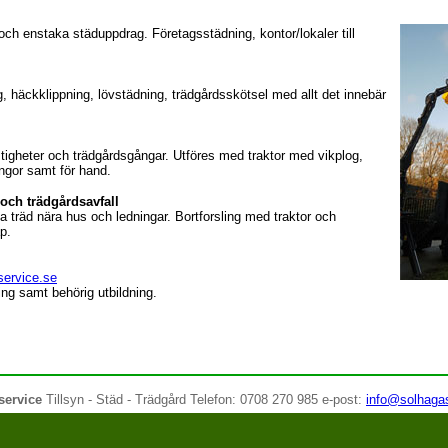
g och enstaka städuppdrag.
Företagsstädning, kontor/lokaler till
g, häckklippning, lövstädning, trädgårdsskötsel med allt det innebär
fastigheter och trädgårdsgångar. Utföres med traktor med vikplog,
ngor samt för hand.
 och trädgårdsavfall
da träd nära hus och ledningar.
Bortforsling med traktor och
äp.
service.se
ng samt behörig utbildning.
service
Tillsyn - Städ - Trädgård Telefon: 0708 270 985 e-post:
info@solhaga